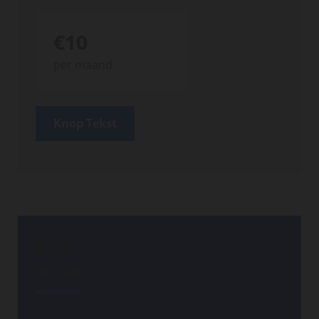
€10
per maand
Knop Tekst
€10
per maand