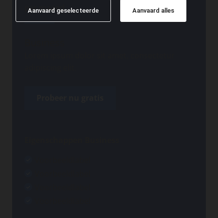
per maand
Aanvaard geselecteerde
Aanvaard alles
Business
Lorem ipsum dolor sit amet, consectetur
adipiscing elit.
Probeer nu gratis
Eigenschappen Business
Voorbeeldlabel
Voorbeeldlabel
Voorbeeldlabel
Voorbeeldlabel