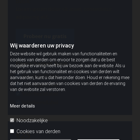
Basic
Lorem ipsum dolor sit amet, consectetur
adipiscing elit.
Probeer nu gratis
Wij waarderen uw privacy
Deze website wil gebruik maken van functionaliteiten en
cookies van derden om ervoor te zorgen dat u de best
Eigenschappen Basis
mogelijke ervaring heeft bij uw bezoek aan de website. Als u
het gebruik van functionaliteit en cookies van derden wilt
Voorbeeldlabel
aanvaarden, kunt u dat hieronder doen. Houd er rekening mee
dat het niet aanvaarden van cookies van derden de ervaring
Voorbeeldlabel
van de website zal verstoren.
Voorbeeldlabel
Voorbeeldlabel
Meer details
Noodzakelijke
Cookies van derden
€25