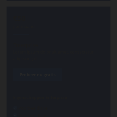
€50
per maand
Enterprise
Lorem ipsum dolor sit amet, consectetur
adipiscing elit.
Probeer nu gratis
Eigenschappen Enterprise
Voorbeeldlabel
Voorbeeldlabel